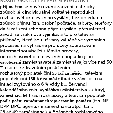
ROZHLASOVÉ A TELEVIZNÍ POPLATKY
se nově rozumí zařízení technicky
přijímačem
způsobilé k individuálně volitelné reprodukci
rozhlasového/televizního vysílání, bez ohledu na
způsob příjmu (tzn. osobní počítače, tablety, telefony,
další zařízení schopná příjmu vysílání přes internet),
zavádí se však nová výjimka, a to pro televizní
přijímače, které jsou užívány výlučně ve výrobních
procesech a výhradně pro účely zobrazování
informací související s těmito procesy,
od rozhlasového a televizního poplatku jsou
zaměstnavatelé zaměstnávající více než 50
osvobozeni
% osob se zdravotním postižením,
rozhlasový poplatek činí
televizní
55 Kč za měsíc,
poplatek činí
(bude v závislosti na
150 Kč za měsíc
inflaci zvyšováno o 6 % vždy k 1. červenci
kalendářního roku vyhláškou Ministerstva kultury),
hradí rozhlasový a televizní poplatek
zaměstnavatel
(tzn. NE
podle počtu zaměstnanců v
pracovním poměru
DPP, DPČ, agenturní zaměstnanci atp.), tzn.:
25 až 49 zaměstnanců = 5násobek rozhlasového