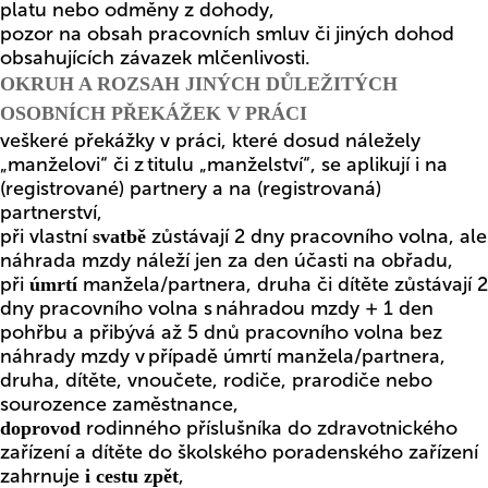
platu nebo odměny z dohody,
pozor na obsah pracovních smluv či jiných dohod
obsahujících závazek mlčenlivosti.
OKRUH A ROZSAH JINÝCH DŮLEŽITÝCH
OSOBNÍCH PŘEKÁŽEK V PRÁCI
veškeré překážky v práci, které dosud náležely
„manželovi“ či z titulu „manželství“, se aplikují i na
(registrované) partnery a na (registrovaná)
partnerství,
při vlastní
zůstávají 2 dny pracovního volna, ale
svatbě
náhrada mzdy náleží jen za den účasti na obřadu,
při
manžela/partnera, druha či dítěte zůstávají 2
úmrtí
dny pracovního volna s náhradou mzdy + 1 den
pohřbu a přibývá až 5 dnů pracovního volna bez
náhrady mzdy v případě úmrtí manžela/partnera,
druha, dítěte, vnoučete, rodiče, prarodiče nebo
sourozence zaměstnance,
rodinného příslušníka do zdravotnického
doprovod
zařízení a dítěte do školského poradenského zařízení
zahrnuje
,
i cestu zpět