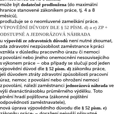
může být
(do maximální
dodatečně prodloužena
hranice stanovené zákoníkem práce, tj. 4 a 8
měsíců),
prodlužuje se o neomluvené zameškání práce.
VÝPOVĚĎNÍ DŮVODY DLE § 52 PÍSM. d) a e) ZP +
ODSTUPNÉ A JEDNORÁZOVÁ NÁHRADA
u
není nutné zkoumat,
výpovědi ze zdravotních důvodů
zda zdravotní nezpůsobilost zaměstnance k práci
vznikla v důsledku pracovního úrazu či nemoci
z povolání nebo jiného onemocnění nesouvisejícího
s výkonem práce – oba případy se slučují pod jeden
výpovědní důvod dle
zákoníku práce,
§ 52 písm. d)
jeli důvodem ztráty zdravotní způsobilosti pracovní
úraz, nemoc z povolání nebo ohrožení nemocí
z povolání, náleží zaměstnanci
ve
jednorázová náhrada
výši dvanáctinásobku průměrného výdělku. Toto
plnění hradí pojišťovna (zákonné pojištění
odpovědnosti zaměstnavatele),
nová úprava výpovědního důvodu dle
§ 52 písm. e)
zákoníku práce
– dosažení nejvyšší přípustné