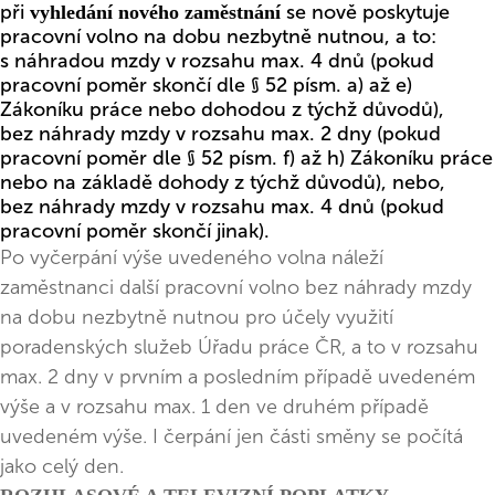
při
se nově poskytuje
vyhledání nového zaměstnání
pracovní volno na dobu nezbytně nutnou, a to:
s náhradou mzdy v rozsahu max. 4 dnů (pokud
pracovní poměr skončí dle § 52 písm. a) až e)
Zákoníku práce nebo dohodou z týchž důvodů),
bez náhrady mzdy v rozsahu max. 2 dny (pokud
pracovní poměr dle § 52 písm. f) až h) Zákoníku práce
nebo na základě dohody z týchž důvodů), nebo,
bez náhrady mzdy v rozsahu max. 4 dnů (pokud
pracovní poměr skončí jinak).
Po vyčerpání výše uvedeného volna náleží
zaměstnanci další pracovní volno bez náhrady mzdy
na dobu nezbytně nutnou pro účely využití
poradenských služeb Úřadu práce ČR, a to v rozsahu
max. 2 dny v prvním a posledním případě uvedeném
výše a v rozsahu max. 1 den ve druhém případě
uvedeném výše. I čerpání jen části směny se počítá
jako celý den.