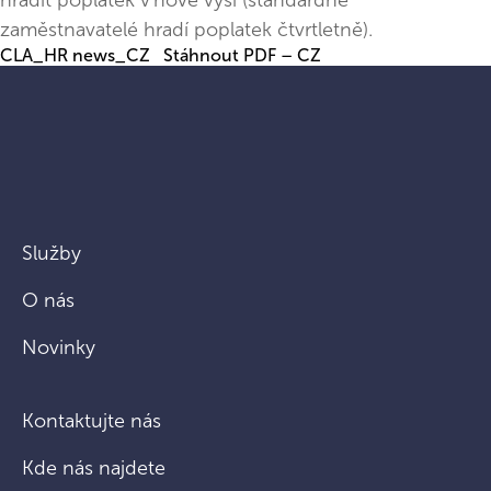
hradit poplatek v nové výši (standardně
zaměstnavatelé hradí poplatek čtvrtletně).
CLA_HR news_CZ
Stáhnout PDF – CZ
Služby
O nás
Novinky
Kontaktujte nás
Kde nás najdete