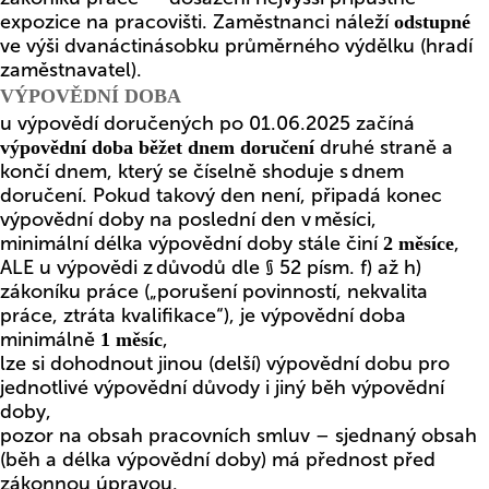
expozice na pracovišti. Zaměstnanci náleží
odstupné
ve výši dvanáctinásobku průměrného výdělku (hradí
zaměstnavatel).
VÝPOVĚDNÍ DOBA
u výpovědí doručených po 01.06.2025 začíná
druhé straně a
výpovědní doba běžet dnem doručení
končí dnem, který se číselně shoduje s dnem
doručení. Pokud takový den není, připadá konec
výpovědní doby na poslední den v měsíci,
minimální délka výpovědní doby stále činí
,
2 měsíce
ALE u výpovědi z důvodů dle § 52 písm. f) až h)
zákoníku práce („porušení povinností, nekvalita
práce, ztráta kvalifikace“), je výpovědní doba
minimálně
,
1 měsíc
lze si dohodnout jinou (delší) výpovědní dobu pro
jednotlivé výpovědní důvody i jiný běh výpovědní
doby,
pozor na obsah pracovních smluv – sjednaný obsah
(běh a délka výpovědní doby) má přednost před
zákonnou úpravou.