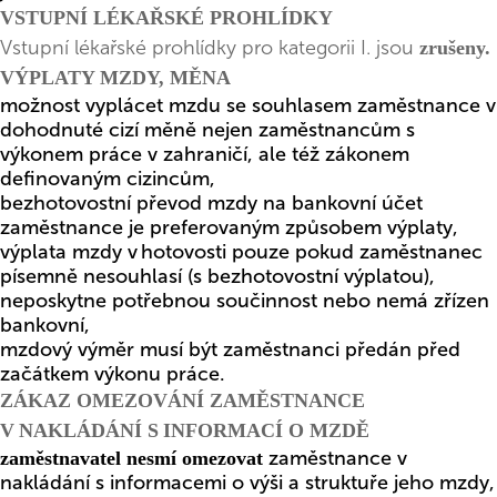
VSTUPNÍ LÉKAŘSKÉ PROHLÍDKY
Vstupní lékařské prohlídky pro kategorii I. jsou
zrušeny.
VÝPLATY MZDY, MĚNA
možnost vyplácet mzdu se souhlasem zaměstnance v
dohodnuté cizí měně nejen zaměstnancům s
výkonem práce v zahraničí, ale též zákonem
definovaným cizincům,
bezhotovostní převod mzdy na bankovní účet
zaměstnance je preferovaným způsobem výplaty,
výplata mzdy v hotovosti pouze pokud zaměstnanec
písemně nesouhlasí (s bezhotovostní výplatou),
neposkytne potřebnou součinnost nebo nemá zřízen
bankovní,
mzdový výměr musí být zaměstnanci předán před
začátkem výkonu práce.
ZÁKAZ OMEZOVÁNÍ ZAMĚSTNANCE
V NAKLÁDÁNÍ S INFORMACÍ O MZDĚ
zaměstnance v
zaměstnavatel nesmí omezovat
nakládání s informacemi o výši a struktuře jeho mzdy,