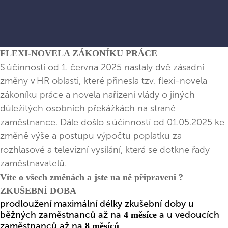
FLEXI-NOVELA ZÁKONÍKU PRÁCE
S účinností od 1. června 2025 nastaly dvě zásadní
změny v HR oblasti, které přinesla tzv. flexi-novela
zákoníku práce a novela nařízení vlády o jiných
důležitých osobních překážkách na straně
zaměstnance. Dále došlo s účinností od 01.05.2025 ke
změně výše a postupu výpočtu poplatku za
rozhlasové a televizní vysílání, která se dotkne řady
zaměstnavatelů.
Víte o všech změnách a jste na ně připraveni ?
ZKUŠEBNÍ DOBA
prodloužení maximální délky zkušební doby u
běžných zaměstnanců až na
a u vedoucích
4 měsíce
zaměstnanců až na
,
8 měsíců