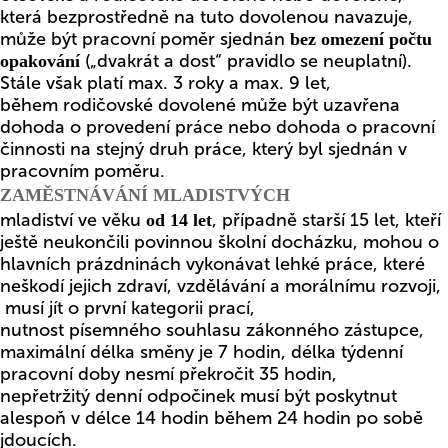
která bezprostředně na tuto dovolenou navazuje,
může být pracovní poměr sjednán
bez omezení počtu
(„dvakrát a dost“ pravidlo se neuplatní).
opakování
Stále však platí max. 3 roky a max. 9 let,
během rodičovské dovolené může být uzavřena
dohoda o provedení práce nebo dohoda o pracovní
činnosti na stejný druh práce, který byl sjednán v
pracovním poměru.
ZAMĚSTNÁVÁNÍ MLADISTVÝCH
mladiství ve věku
, případně starší 15 let, kteří
od 14 let
ještě neukončili povinnou školní docházku, mohou o
hlavních prázdninách vykonávat lehké práce, které
neškodí jejich zdraví, vzdělávání a morálnímu rozvoji,
musí jít o první kategorii prací,
nutnost písemného souhlasu zákonného zástupce,
maximální délka směny je 7 hodin, délka týdenní
pracovní doby nesmí překročit 35 hodin,
nepřetržitý denní odpočinek musí být poskytnut
alespoň v délce 14 hodin během 24 hodin po sobě
jdoucích.