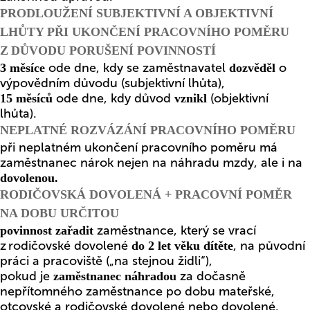
PRODLOUŽENÍ SUBJEKTIVNÍ A OBJEKTIVNÍ
LHŮTY PŘI UKONČENÍ PRACOVNÍHO POMĚRU
Z DŮVODU PORUŠENÍ POVINNOSTÍ
ode dne, kdy se zaměstnavatel
o
3 měsíce
dozvěděl
výpovědním důvodu (subjektivní lhůta),
ode dne, kdy důvod
(objektivní
15 měsíců
vznikl
lhůta).
NEPLATNÉ ROZVÁZÁNÍ PRACOVNÍHO POMĚRU
při neplatném ukončení pracovního poměru má
zaměstnanec nárok nejen na náhradu mzdy, ale i na
dovolenou.
RODIČOVSKÁ DOVOLENÁ + PRACOVNÍ POMĚR
NA DOBU URČITOU
zaměstnance, který se vrací
povinnost zařadit
z rodičovské dovolené
, na původní
do 2 let věku dítěte
práci a pracoviště („na stejnou židli“),
pokud je
za dočasně
zaměstnanec náhradou
nepřítomného zaměstnance po dobu mateřské,
otcovské a rodičovské dovolené nebo dovolené,