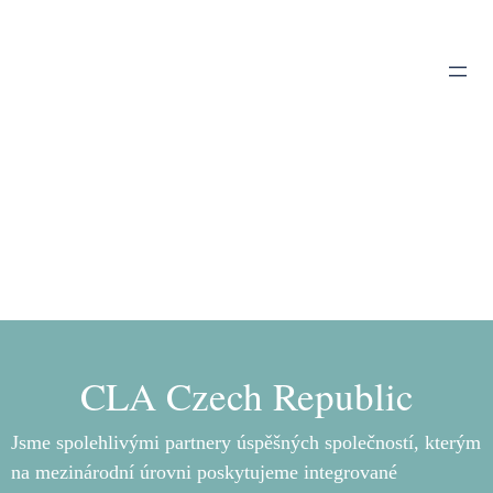
Přeskočit
na
obsah
CLA Czech Republic
Jsme spolehlivými partnery úspěšných společností, kterým
na mezinárodní úrovni poskytujeme integrované