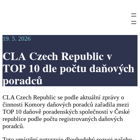
Přeskočit
na
obsah
19. 5. 2026
CLA Czech Republic v
TOP 10 dle počtu daňových
poradců
CLA Czech Republic se podle aktuální zprávy o
činnosti Komory daňových poradců zařadila mezi
TOP 10 daňově poradenských společností v České
republice podle počtu registrovaných daňových
poradců.
Toto umístění potvrzuje dlouhodobý rozvoj našeho