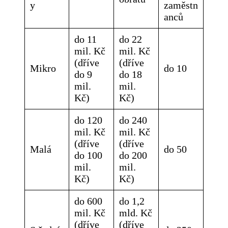
y
zaměstn
anců
do 11
do 22
mil. Kč
mil. Kč
(dříve
(dříve
Mikro
do 10
do 9
do 18
mil.
mil.
Kč)
Kč)
do 120
do 240
mil. Kč
mil. Kč
(dříve
(dříve
Malá
do 50
do 100
do 200
mil.
mil.
Kč)
Kč)
do 600
do 1,2
mil. Kč
mld. Kč
(dříve
(dříve