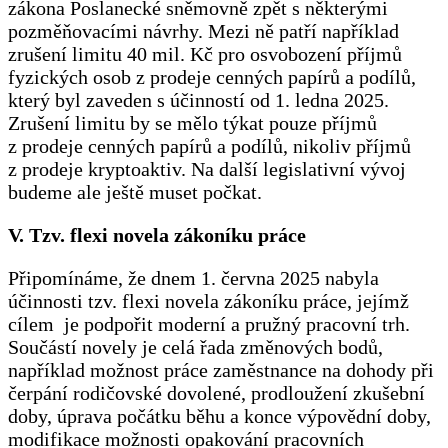
zákona Poslanecké sněmovně zpět s některými
pozměňovacími návrhy. Mezi ně patří například
zrušení limitu 40 mil. Kč pro osvobození příjmů
fyzických osob z prodeje cenných papírů a podílů,
který byl zaveden s účinností od 1. ledna 2025.
Zrušení limitu by se mělo týkat pouze příjmů
z prodeje cenných papírů a podílů, nikoliv příjmů
z prodeje kryptoaktiv. Na další legislativní vývoj
budeme ale ještě muset počkat.
V. Tzv. flexi novela zákoníku práce
Připomínáme, že dnem 1. června 2025 nabyla
účinnosti tzv. flexi novela zákoníku práce, jejímž
cílem je podpořit moderní a pružný pracovní trh.
Součástí novely je celá řada změnových bodů,
například možnost práce zaměstnance na dohody při
čerpání rodičovské dovolené, prodloužení zkušební
doby, úprava počátku běhu a konce výpovědní doby,
modifikace možnosti opakování pracovních