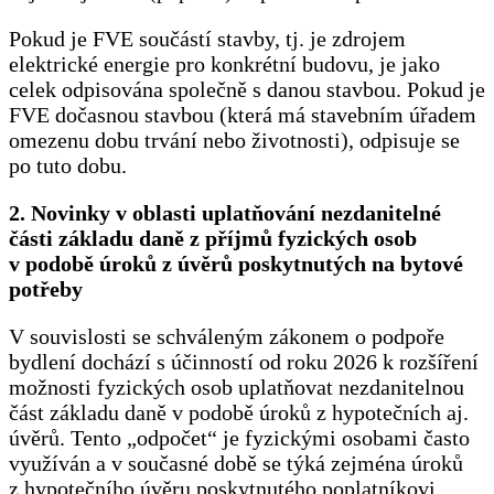
Pokud je FVE součástí stavby, tj. je zdrojem
elektrické energie pro konkrétní budovu, je jako
celek odpisována společně s danou stavbou. Pokud je
FVE dočasnou stavbou (která má stavebním úřadem
omezenu dobu trvání nebo životnosti), odpisuje se
po tuto dobu.
2. Novinky v oblasti uplatňování nezdanitelné
části základu daně z příjmů fyzických osob
v podobě úroků z úvěrů poskytnutých na bytové
potřeby
V souvislosti se schváleným zákonem o podpoře
bydlení dochází s účinností od roku 2026 k rozšíření
možnosti fyzických osob uplatňovat nezdanitelnou
část základu daně v podobě úroků z hypotečních aj.
úvěrů. Tento „odpočet“ je fyzickými osobami často
využíván a v současné době se týká zejména úroků
z hypotečního úvěru poskytnutého poplatníkovi