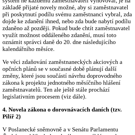
systém ne každému zaměstnavateli vyhovoval, je na
základě přijaté novely možné, aby si zaměstnavatel
při poskytnutí podílu svému zaměstnanci vybral, zda
dojde ke zdanění ihned, nebo zda bude nabytí podílu
zdaněno až později. Pokud bude chtít zaměstnavatel
využít možnost oddáleného zdanění, musí toto
oznámit správci daně do 20. dne následujícího
kalendářního měsíce.
Ve věci zdaňování zaměstnaneckých akciových a
opčních plánů se v současné době plánují další
změny, které jsou součástí návrhu doprovodného
zákona k projektu jednotného měsíčního hlášení
zaměstnavatelů. Ten ale ještě stále prochází
legislativním procesem (viz dále).
4. Novela zákona o dorovnávacích daních (tzv.
Pilíř 2)
V Poslanecké sněmovně a v Senátu Parlamentu