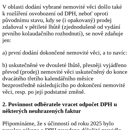
V oblasti dodání vybrané nemovité věci došlo také
k rozšíření osvobození od DPH, neboť oproti
původnímu stavu, kdy se (i opakovaný) prodej
zdaňoval v pětileté lhůtě (zjednodušeně od vydání
prvního kolaudačního rozhodnutí), se nově zdaňuje
jen:
a) první dodání dokončené nemovité věci, a to navíc:
b) uskutečněné ve dvouleté lhůtě, přesněji vyjádřeno
převod (prodej) nemovité věci uskutečněný do konce
dvacátého třetího kalendářního měsíce
bezprostředně následujícího po dokončení nemovité
věci, resp. po její podstatné změně.
2. Povinnost odběratele vracet odpočet DPH u
některých neuhrazených faktur
Připomínáme, že s účinností od roku 2025 bylo
novelou zákona o DPH zavedeno důležité pravidlo