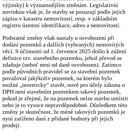
výjimky) k významnějším změnám. Legislativní
novinkou však je, že stavby se posuzují podle jejich
zápisu v katastru nemovitostí, resp. v základním
registru územní identifikace, adres a nemovitostí.
Podstatné změny však nastaly u osvobození při
dodání pozemků a dalších (vybraných) nemovitých
věcí. S účinností od 1. července 2025 došlo k zúžení
definice tzv. stavebního pozemku, jehož převod se
zdaňuje (neboť není od daně osvobozen). Zatímco
podle původních pravidel se za stavební pozemek
považoval jakýkoliv pozemek, na kterém bylo
možné „teoreticky“ stavět, nově pro účely zákona o
DPH není stavebním pozemkem takový pozemek,
pokud je zřejmé, že na pozemek nelze stavbu umístit
nebo je to vysoce nepravděpodobné. Důsledkem této
změny je skutečnost, že méně takových pozemků je
nyní zatíženo daní z přidané hodnoty při jejich
prodeji.