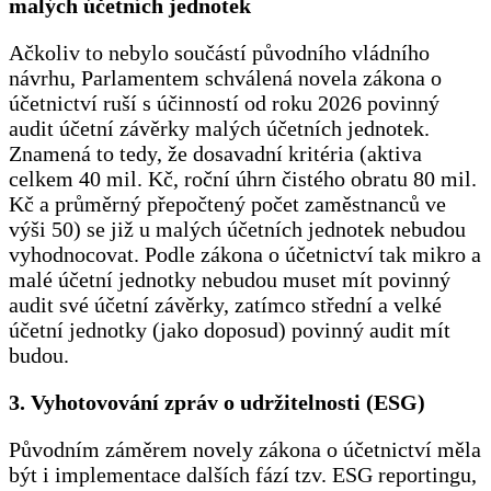
malých účetních jednotek
Ačkoliv to nebylo součástí původního vládního
návrhu, Parlamentem schválená novela zákona o
účetnictví ruší s účinností od roku 2026 povinný
audit účetní závěrky malých účetních jednotek.
Znamená to tedy, že dosavadní kritéria (aktiva
celkem 40 mil. Kč, roční úhrn čistého obratu 80 mil.
Kč a průměrný přepočtený počet zaměstnanců ve
výši 50) se již u malých účetních jednotek nebudou
vyhodnocovat. Podle zákona o účetnictví tak mikro a
malé účetní jednotky nebudou muset mít povinný
audit své účetní závěrky, zatímco střední a velké
účetní jednotky (jako doposud) povinný audit mít
budou.
3. Vyhotovování zpráv o udržitelnosti (ESG)
Původním záměrem novely zákona o účetnictví měla
být i implementace dalších fází tzv. ESG reportingu,