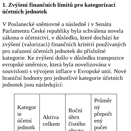
1. Zvýšení finančních limitů pro kategorizaci
účetních jednotek
V Poslanecké sněmovně a následně i v Senátu
Parlamentu České republiky byla schválena novela
zákona o účetnictví, v důsledku, které dochází ke
zvýšení (valorizaci) finančních kritérií používaných
pro zařazení účetních jednotek do příslušné
kategorie. Ke zvýšení došlo v důsledku transpozice
evropské směrnice, která byla novelizována v
souvislosti s vývojem inflace v Evropské unii. Nové
hraniční hodnoty pro jednotlivé kategorie účetních
jednotek jsou následující:
Průměr
Kategor
ný
Roční
ie
přepočt
Aktiva
úhrn
účetní
ený
celkem
čistého
jednotk
počet
obratu