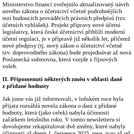
Ministerstvo financí zveřejnilo aktualizovaný návrh
nového zákona o účetnictví včetně podrobnějších
tezí budoucích prováděcích právních předpisů (tzv.
účetních vyhlášek). Projekt přípravy nové účetní
legislativy, která české účetnictví přiblíží moderní
účetní regulaci, je v přípravě již několik let, přičemž
nové předpisy (tj. nový zákon o účetnictví včetně
tzv. doprovodného zákona) bude projednávat až nová
Poslanecká sněmovna, která vzejde z říjnových
voleb.
II. Připomenutí některých změn v oblasti daně
z přidané hodnoty
Jak jsme vás již informovali, v loňském roce byla
přijata rozsáhlá novela zákona o dani z přidané
hodnoty, která (jako celek) nabyla účinnosti
začátkem letošního roku. V tomto newsletteru si
dovolujeme rekapitulovat dvě změny, které nabyly
účinnosti až dnem 1. července 2025, resp. jsou až od