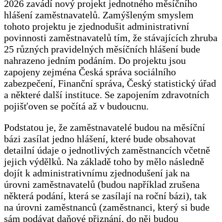
2026 zavádí nový projekt jednotného měsíčního
hlášení zaměstnavatelů. Zamýšleným smyslem
tohoto projektu je zjednodušit administrativní
povinnosti zaměstnavatelů tím, že stávajících zhruba
25 různých pravidelných měsíčních hlášení bude
nahrazeno jedním podáním. Do projektu jsou
zapojeny zejména Česká správa sociálního
zabezpečení, Finanční správa, Český statistický úřad
a některé další instituce. Se zapojením zdravotních
pojišťoven se počítá až v budoucnu.
Podstatou je, že zaměstnavatelé budou na měsíční
bázi zasílat jedno hlášení, které bude obsahovat
detailní údaje o jednotlivých zaměstnancích včetně
jejich výdělků. Na základě toho by mělo následně
dojít k administrativnímu zjednodušení jak na
úrovni zaměstnavatelů (budou například zrušena
některá podání, která se zasílají na roční bázi), tak
na úrovni zaměstnanců (zaměstnanci, který si bude
sám podávat daňové přiznání, do něj budou