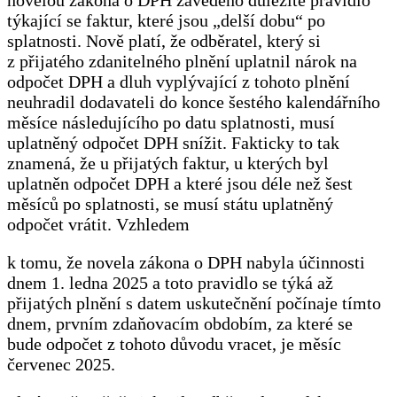
týkající se faktur, které jsou „delší dobu“ po
splatnosti. Nově platí, že odběratel, který si
z přijatého zdanitelného plnění uplatnil nárok na
odpočet DPH a dluh vyplývající z tohoto plnění
neuhradil dodavateli do konce šestého kalendářního
měsíce následujícího po datu splatnosti, musí
uplatněný odpočet DPH snížit. Fakticky to tak
znamená, že u přijatých faktur, u kterých byl
uplatněn odpočet DPH a které jsou déle než šest
měsíců po splatnosti, se musí státu uplatněný
odpočet vrátit. Vzhledem
k tomu, že novela zákona o DPH nabyla účinnosti
dnem 1. ledna 2025 a toto pravidlo se týká až
přijatých plnění s datem uskutečnění počínaje tímto
dnem, prvním zdaňovacím obdobím, za které se
bude odpočet z tohoto důvodu vracet, je měsíc
červenec 2025.