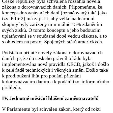
České republiky byla schválena rozsáhlá novela
zákona o dorovnávacích daních. Připomeňme, že
koncept dorovnávacích daní (označovaný také jako
tzv. Pilíř 2) má zajistit, aby velké nadnárodní
skupiny byly zatíženy minimálně 15% zdaněním
svých zisků. O tomto konceptu a jeho budoucím
uplatňování se v současné době vedou diskuze, a to
s ohledem na postoj Spojených států amerických.
Podstatou přijaté novely zákona o dorovnávacích
daních je, že do českého právního řádu byla
implementována nová pravidla OECD, jakož i došlo
k celé řadě technických i věcných změn. Došlo také
k prodloužení lhůt pro podání přiznání
k dorovnávacím daním a k podání tzv. informačního
přehledu.
IV. Jednotné měsíční hlášení zaměstnavatelů
V Parlamentu byl schválen zákon, který od roku