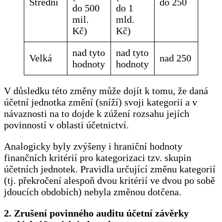
Střední
do 250
do 500
do 1
mil.
mld.
Kč)
Kč)
nad tyto
nad tyto
Velká
nad 250
hodnoty
hodnoty
V důsledku této změny může dojít k tomu, že daná
účetní jednotka změní (sníží) svoji kategorii a v
návaznosti na to dojde k zúžení rozsahu jejích
povinností v oblasti účetnictví.
Analogicky byly zvýšeny i hraniční hodnoty
finančních kritérií pro kategorizaci tzv. skupin
účetních jednotek. Pravidla určující změnu kategorií
(tj. překročení alespoň dvou kritérií ve dvou po sobě
jdoucích obdobích) nebyla změnou dotčena.
2. Zrušení povinného auditu účetní závěrky