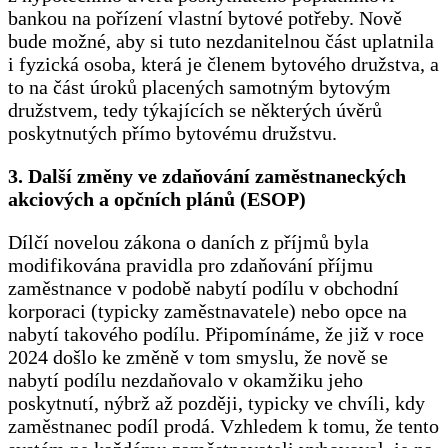
bankou na pořízení vlastní bytové potřeby. Nově
bude možné, aby si tuto nezdanitelnou část uplatnila
i fyzická osoba, která je členem bytového družstva, a
to na část úroků placených samotným bytovým
družstvem, tedy týkajících se některých úvěrů
poskytnutých přímo bytovému družstvu.
3. Další změny ve zdaňování zaměstnaneckých
akciových a opčních plánů (ESOP)
Dílčí novelou zákona o daních z příjmů byla
modifikována pravidla pro zdaňování příjmu
zaměstnance v podobě nabytí podílu v obchodní
korporaci (typicky zaměstnavatele) nebo opce na
nabytí takového podílu. Připomínáme, že již v roce
2024 došlo ke změně v tom smyslu, že nově se
nabytí podílu nezdaňovalo v okamžiku jeho
poskytnutí, nýbrž až později, typicky ve chvíli, kdy
zaměstnanec podíl prodá. Vzhledem k tomu, že tento