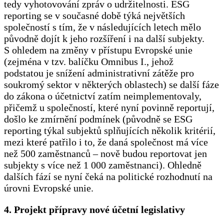
tedy vyhotovování zpráv o udržitelnosti. ESG
reporting se v současné době týká největších
společností s tím, že v následujících letech mělo
původně dojít k jeho rozšíření i na další subjekty.
S ohledem na změny v přístupu Evropské unie
(zejména v tzv. balíčku Omnibus I., jehož
podstatou je snížení administrativní zátěže pro
soukromý sektor v některých oblastech) se další fáze
do zákona o účetnictví zatím neimplementovaly,
přičemž u společností, které nyní povinně reportují,
došlo ke zmírnění podmínek (původně se ESG
reporting týkal subjektů splňujících několik kritérií,
mezi které patřilo i to, že daná společnost má více
než 500 zaměstnanců – nově budou reportovat jen
subjekty s více než 1 000 zaměstnanci). Ohledně
dalších fází se nyní čeká na politické rozhodnutí na
úrovni Evropské unie.
4. Projekt přípravy nové účetní legislativy