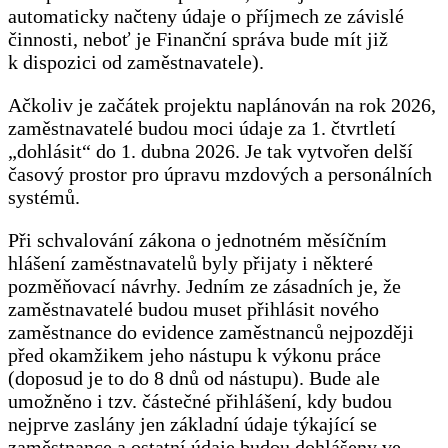
automaticky načteny údaje o příjmech ze závislé
činnosti, neboť je Finanční správa bude mít již
k dispozici od zaměstnavatele).
Ačkoliv je začátek projektu naplánován na rok 2026,
zaměstnavatelé budou moci údaje za 1. čtvrtletí
„dohlásit“ do 1. dubna 2026. Je tak vytvořen delší
časový prostor pro úpravu mzdových a personálních
systémů.
Při schvalování zákona o jednotném měsíčním
hlášení zaměstnavatelů byly přijaty i některé
pozměňovací návrhy. Jedním ze zásadních je, že
zaměstnavatelé budou muset přihlásit nového
zaměstnance do evidence zaměstnanců nejpozději
před okamžikem jeho nástupu k výkonu práce
(doposud je to do 8 dnů od nástupu). Bude ale
umožněno i tzv. částečné přihlášení, kdy budou
nejprve zaslány jen základní údaje týkající se
zaměstnance a ostatní údaje budou dohlášeny ve