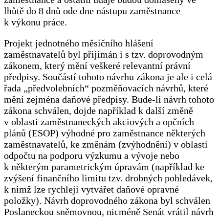
lhůtě do 8 dnů ode dne nástupu zaměstnance
k výkonu práce.
Projekt jednotného měsíčního hlášení
zaměstnavatelů byl přijímán i s tzv. doprovodným
zákonem, který mění veškeré relevantní právní
předpisy. Součástí tohoto návrhu zákona je ale i celá
řada „předvolebních“ pozměňovacích návrhů, které
mění zejména daňové předpisy. Bude-li návrh tohoto
zákona schválen, dojde například k další změně
v oblasti zaměstnaneckých akciových a opčních
plánů (ESOP) výhodné pro zaměstnance některých
zaměstnavatelů, ke změnám (zvýhodnění) v oblasti
odpočtu na podporu výzkumu a vývoje nebo
k některým parametrickým úpravám (například ke
zvýšení finančního limitu tzv. drobných pohledávek,
k nimž lze rychleji vytvářet daňové opravné
položky). Návrh doprovodného zákona byl schválen
Poslaneckou sněmovnou, nicméně Senát vrátil návrh