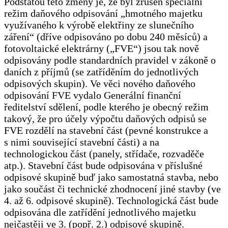
Podstatou této změny je, že byl zrušen speciální
režim daňového odpisování „hmotného majetku
využívaného k výrobě elektřiny ze slunečního
záření“ (dříve odpisováno po dobu 240 měsíců) a
fotovoltaické elektrárny („FVE“) jsou tak nově
odpisovány podle standardních pravidel v zákoně o
daních z příjmů (se zatříděním do jednotlivých
odpisových skupin). Ve věci nového daňového
odpisování FVE vydalo Generální finanční
ředitelství sdělení, podle kterého je obecný režim
takový, že pro účely výpočtu daňových odpisů se
FVE rozdělí na stavební část (pevné konstrukce a
s nimi související stavební části) a na
technologickou část (panely, střídače, rozvaděče
atp.). Stavební část bude odpisována v příslušné
odpisové skupině buď jako samostatná stavba, nebo
jako součást či technické zhodnocení jiné stavby (ve
4. až 6. odpisové skupině). Technologická část bude
odpisována dle zatřídění jednotlivého majetku
nejčastěji ve 3. (popř. 2.) odpisové skupině.