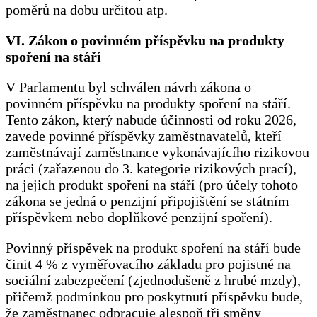
poměrů na dobu určitou atp.
VI. Zákon o povinném příspěvku na produkty
spoření na stáří
V Parlamentu byl schválen návrh zákona o
povinném příspěvku na produkty spoření na stáří.
Tento zákon, který nabude účinnosti od roku 2026,
zavede povinné příspěvky zaměstnavatelů, kteří
zaměstnávají zaměstnance vykonávajícího rizikovou
práci (zařazenou do 3. kategorie rizikových prací),
na jejich produkt spoření na stáří (pro účely tohoto
zákona se jedná o penzijní připojištění se státním
příspěvkem nebo doplňkové penzijní spoření).
Povinný příspěvek na produkt spoření na stáří bude
činit 4 % z vyměřovacího základu pro pojistné na
sociální zabezpečení (zjednodušeně z hrubé mzdy),
přičemž podmínkou pro poskytnutí příspěvku bude,
že zaměstnanec odpracuje alespoň tři směny